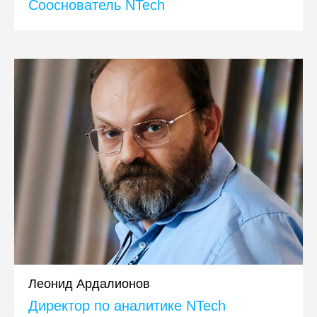
Сооснователь NTech
Леонид Ардалионов
Директор по аналитике NTech