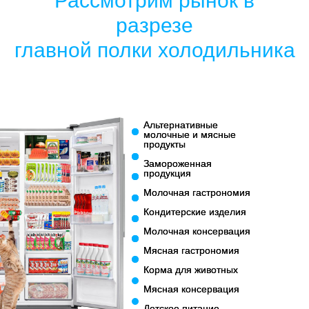
Рассмотрим рынок в
разрезе
главной полки холодильника
Альтернативные
Альтернативные
молочные и мясные
молочные и мясные
продукты
продукты
Замороженная
Замороженная
продукция
продукция
Молочная гастрономия
Молочная гастрономия
Кондитерские изделия
Кондитерские изделия
Молочная консервация
Молочная консервация
Мясная гастрономия
Мясная гастрономия
Корма для животных
Корма для животных
Мясная консервация
Мясная консервация
Детское питание
Детское питание